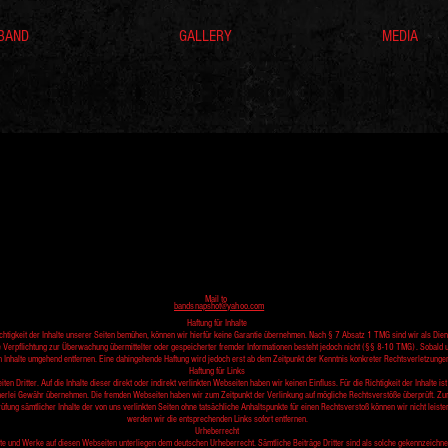
BAND
GALLERY
MEDIA
Mail to
bandsnapshot@yahoo.com
Haftung für Inhalte
ichtigkeit der Inhalte unserer Seiten bemühen, können wir hierfür keine Garantie übernehmen. Nach § 7 Absatz 1 TMG sind wir als Diens
e Verpflichtung zur Überwachung übermittelter oder gespeicherter fremder Informationen besteht jedoch nicht (§§ 8-10 TMG). Sobald
 Inhalte umgehend entfernen. Eine dahingehende Haftung wird jedoch erst ab dem Zeitpunkt der Kenntnis konkreter Rechtsverletzung
Haftung für Links
en Dritter. Auf die Inhalte dieser direkt oder indirekt verlinkten Webseiten haben wir keinen Einfluss. Für die Richtigkeit der Inhalte i
inerlei Gewähr übernehmen. Die fremden Webseiten haben wir zum Zeitpunkt der Verlinkung auf mögliche Rechtsverstöße überprüft. Zum
fung sämtlicher Inhalte der von uns verlinkten Seiten ohne tatsächliche Anhaltspunkte für einen Rechtsverstoß können wir nicht leist
werden wir die entsprechenden Links sofort entfernen.
Urheberrecht
alte und Werke auf diesen Webseiten unterliegen dem deutschen Urheberrecht. Sämtliche Beiträge Dritter sind als solche gekennzeichnet