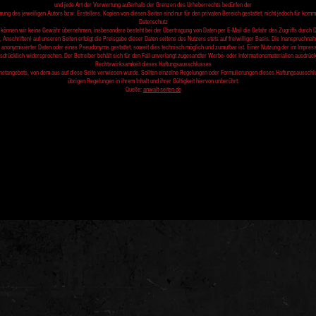
und jede Art der Verwertung außerhalb der Grenzen des Urheberrechts bedürfen der
mung des jeweiligen Autors bzw. Erstellers. Kopien von diesen Seiten sind nur für den privaten Bereich gestattet, nicht jedoch für kom
Datenschutz
et können wir keine Gewähr übernehmen, insbesondere besteht bei der Übertragung von Daten per E-Mail die Gefahr des Zugriffs durch 
Anschriften) auf unseren Seiten erfolgt die Preisgabe dieser Daten seitens des Nutzers stets auf freiwilliger Basis. Die Inanspruchna
nonymisierter Daten oder eines Pseudonyms gestattet, soweit dies technisch möglich und zumutbar ist. Einer Nutzung der im Impressu
rücklich widersprochen. Der Betreiber behält sich für den Fall unverlangt zugesandter Werbe- oder Informationsmaterialien ausdrückli
Rechtswirksamkeit dieses Haftungsausschlusses
rnetangebots, von dem aus auf diese Seite verwiesen wurde. Sollten einzelne Regelungen oder Formulierungen dieses Haftungsaussch
übrigen Regelungen in ihrem Inhalt und ihrer Gültigkeit hiervon unberührt.
Quelle:
anwalt-seiten.de