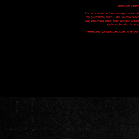
schriftlichen Zustim
F ür die Sicherheit der Datenübertragung im Intern
oder geschäftlicher Daten (E-Mail-Adressen, Namen, 
auch ohne Angabe solcher Daten bzw. unter Angabe a
Werbezwecken wird hiermit ausd
Vorstehender Haftungsausschluss ist Teil des Inte