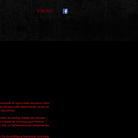
KONTAKT
teanbieter für eigene Inhalte auf unseren Seiten
 uns Rechtsverstöße bekannt werden, werden wir
en übernommen.
st immer der jeweilige Anbieter oder Betreiber
 Zeitpunkt der Verlinkung waren keinerlei
en. Falls uns Rechtsverletzungen bekannt werden,
. Die Vervielfältigung, Bearbeitung, Verbreitung