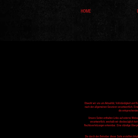
HOME
Obwohl wir uns um Aktualität, Vollständigkeit und R
nach den allgemeinen Gesetzen verantwortlich. Ein
die entsprechenden
Unsere Seiten enthalten Links auf externe Webseit
verantwortlich, weshalb wir diesbezüglich ke
Rechtsverletzungen erkennbar. Eine ständige Überprü
Die durch den Betreiber dieser Seite erstellten Inh