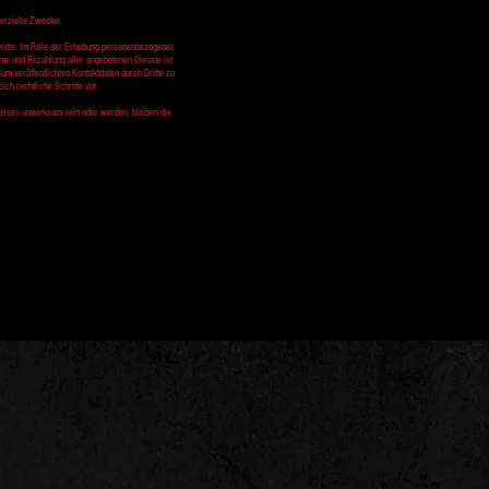
merzielle Zwecke.
Dritte. Im Falle der Erhebung personenbezogener
hme und Bezahlung aller angebotenen Dienste ist
m veröffentlichten Kontaktdaten durch Dritte zu
ch rechtliche Schritte vor.
lusses unwirksam sein oder werden, bleiben die